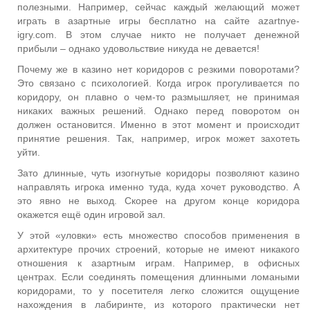
полезными. Например, сейчас каждый желающий может
играть в азартные игры бесплатно на сайте azartnye-
igry.com. В этом случае никто не получает денежной
прибыли – однако удовольствие никуда не девается!
Почему же в казино нет коридоров с резкими поворотами?
Это связано с психологией. Когда игрок прогуливается по
коридору, он плавно о чем-то размышляет, не принимая
никаких важных решений. Однако перед поворотом он
должен остановится. Именно в этот момент и происходит
принятие решения. Так, например, игрок может захотеть
уйти.
Зато длинные, чуть изогнутые коридоры позволяют казино
направлять игрока именно туда, куда хочет руководство. А
это явно не выход. Скорее на другом конце коридора
окажется ещё один игровой зал.
У этой «уловки» есть множество способов применения в
архитектуре прочих строений, которые не имеют никакого
отношения к азартным играм. Например, в офисных
центрах. Если соединять помещения длинными ломаными
коридорами, то у посетителя легко сложится ощущение
нахождения в лабиринте, из которого практически нет