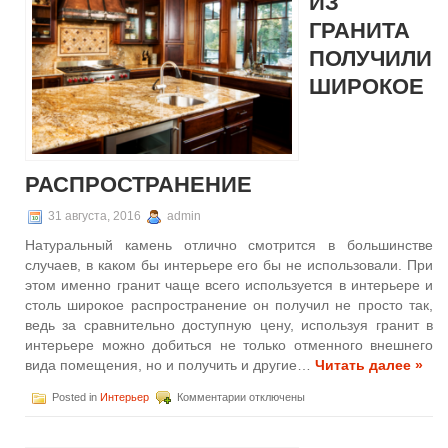
ИЗ
просто
и
ГРАНИТА
быстро
ПОЛУЧИЛИ
ШИРОКОЕ
РАСПРОСТРАНЕНИЕ
31 августа, 2016
admin
Натуральный камень отлично смотрится в большинстве
случаев, в каком бы интерьере его бы не использовали. При
этом именно гранит чаще всего используется в интерьере и
столь широкое распространение он получил не просто так,
ведь за сравнительно доступную цену, используя гранит в
интерьере можно добиться не только отменного внешнего
вида помещения, но и получить и другие…
Читать далее »
к
Posted in
Интерьер
Комментарии
отключены
записи
Изделия
из