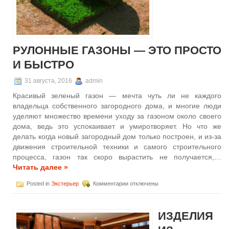
РУЛОННЫЕ ГАЗОНЫ — ЭТО ПРОСТО
И БЫСТРО
31 августа, 2016
admin
Красивый зеленый газон — мечта чуть ли не каждого
владельца собственного загородного дома, и многие люди
уделяют множество времени уходу за газоном около своего
дома, ведь это успокаивает и умиротворяет. Но что же
делать когда новый загородный дом только построен, и из-за
движения строительной техники и самого строительного
процесса, газон так скоро вырастить не получается,…
Читать далее »
к
Posted in
Экстерьер
Комментарии
отключены
записи
Рулонные
газоны
ИЗДЕЛИЯ
—
это