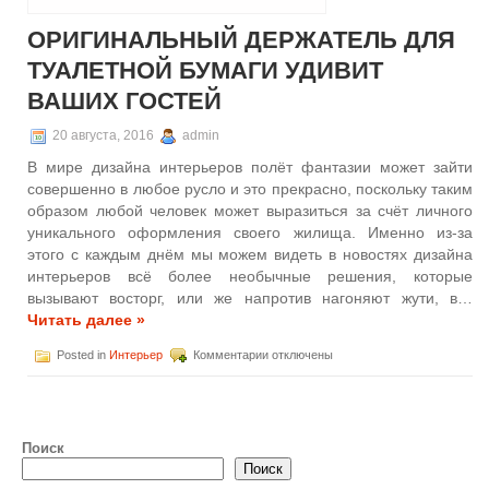
гранита
получили
ОРИГИНАЛЬНЫЙ ДЕРЖАТЕЛЬ ДЛЯ
широкое
ТУАЛЕТНОЙ БУМАГИ УДИВИТ
распространение
ВАШИХ ГОСТЕЙ
20 августа, 2016
admin
В мире дизайна интерьеров полёт фантазии может зайти
совершенно в любое русло и это прекрасно, поскольку таким
образом любой человек может выразиться за счёт личного
уникального оформления своего жилища. Именно из-за
этого с каждым днём мы можем видеть в новостях дизайна
интерьеров всё более необычные решения, которые
вызывают восторг, или же напротив нагоняют жути, в…
Читать далее »
к
Posted in
Интерьер
Комментарии
отключены
записи
Оригинальный
держатель
для
туалетной
Поиск
бумаги
Поиск
удивит