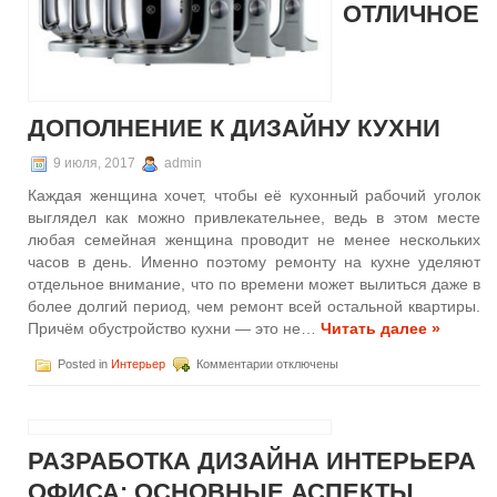
ОТЛИЧНОЕ
ДОПОЛНЕНИЕ К ДИЗАЙНУ КУХНИ
9 июля, 2017
admin
Каждая женщина хочет, чтобы её кухонный рабочий уголок
выглядел как можно привлекательнее, ведь в этом месте
любая семейная женщина проводит не менее нескольких
часов в день. Именно поэтому ремонту на кухне уделяют
отдельное внимание, что по времени может вылиться даже в
более долгий период, чем ремонт всей остальной квартиры.
Причём обустройство кухни — это не…
Читать далее »
к
Posted in
Интерьер
Комментарии
отключены
записи
Кухонная
машина
Kenwood
—
РАЗРАБОТКА ДИЗАЙНА ИНТЕРЬЕРА
отличное
ОФИСА: ОСНОВНЫЕ АСПЕКТЫ
дополнение