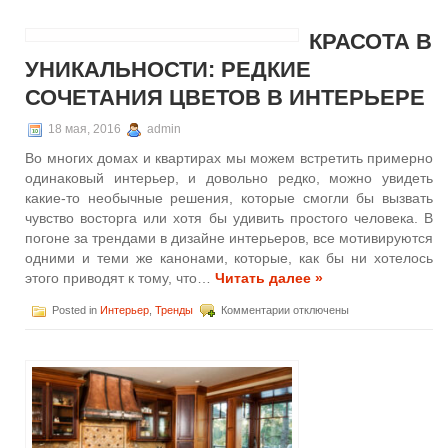
Идеи
обновления
КРАСОТА В
гостиной
комнаты
УНИКАЛЬНОСТИ: РЕДКИЕ
СОЧЕТАНИЯ ЦВЕТОВ В ИНТЕРЬЕРЕ
18 мая, 2016
admin
Во многих домах и квартирах мы можем встретить примерно
одинаковый интерьер, и довольно редко, можно увидеть
какие-то необычные решения, которые смогли бы вызвать
чувство восторга или хотя бы удивить простого человека. В
погоне за трендами в дизайне интерьеров, все мотивируются
одними и теми же канонами, которые, как бы ни хотелось
этого приводят к тому, что…
Читать далее »
к
Posted in
Интерьер
,
Тренды
Комментарии
отключены
записи
Красота
в
уникальности:
редкие
сочетания
цветов
в