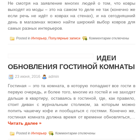
Не смотря на заявление многих людей о том, что ковры
выходят из моды – это на самом то деле не так (конечно же
если речь не идёт о коврах на стенах), и на сегодняшний
день в магазинах можно найти широкий выбор ковров для
самых разных интерьеров.
к
Posted in
Интерьер
,
Популярные записи
Комментарии
отключены
записи
Как
выбрать
ИДЕИ
ковёр
для
ОБНОВЛЕНИЯ ГОСТИНОЙ КОМНАТЫ
дома?
23 июня, 2016
admin
Гостиная – это та комната, в которую попадают все гости в
первую очередь, и более того, многие из гостей и не заходят
дальше в квартиру, оставаясь в гостиной, где, как правило,
стоит диван с журнальным столиком, за которым можно
попить чашечку кофе и пообщаться с гостями. Конечно же,
гостиная комната должна время от времени обновляться,…
Читать далее »
к
Posted in
Интерьер
Комментарии
отключены
записи