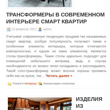
ТРАНСФОРМЕРЫ В СОВРЕМЕННОМ
ИНТЕРЬЕРЕ СМАРТ КВАРТИР
15 февраля, 2017
admin
Учитывая современную тенденцию продажи так называемых
смарт квартир, особую популярность получают также и
особенные элементы интерьера, которые отличаются
компактностью, и одним из таких элементов, являются
столы-трансформеры. Такие столы идеально подходят для
помещений небольшого метража, ведь в случае
необходимости их можно легко складывать и раскладывать.
Такой стол-трансформер может вполне хорошо проявить
себя как на кухне, так…
Читать далее »
к
Posted in
Интерьер
Комментарии
отключены
записи
Столы-
трансформеры
ИЗДЕЛИЯ
в
современном
ИЗ
интерьере