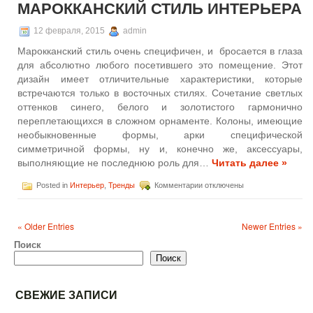
МАРОККАНСКИЙ СТИЛЬ ИНТЕРЬЕРА
цвет
2015
года
12 февраля, 2015
admin
по
Марокканский стиль очень специфичен, и бросается в глаза
версии
Pantone
для абсолютно любого посетившего это помещение. Этот
дизайн имеет отличительные характеристики, которые
встречаются только в восточных стилях. Сочетание светлых
оттенков синего, белого и золотистого гармонично
переплетающихся в сложном орнаменте. Колоны, имеющие
необыкновенные формы, арки специфической
симметричной формы, ну и, конечно же, аксессуары,
выполняющие не последнюю роль для…
Читать далее »
к
Posted in
Интерьер
,
Тренды
Комментарии
отключены
записи
Марокканский
стиль
« Older Entries
Newer Entries »
интерьера
Поиск
Поиск
СВЕЖИЕ ЗАПИСИ