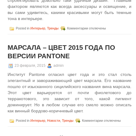
спроектировать довольно таки удачный дизайн. Главным
фактором являются как всегда аксессуары и освящение, и
вы сами удивитесь, какими красивыми могут быть темные
тона в интерьере.
к
Posted in
Интерьер
,
Тренды
Комментарии
отключены
записи
Темные
тона
МАРСАЛА – ЦВЕТ 2015 ГОДА ПО
в
интерьере
ВЕРСИИ PANTONE
столовой
23 февраля, 2015
admin
Институт Pantone огласил цвет года и это стал столь
элегантный и завораживающий цвет марсала. Его название
пошло от изысканного сицилийского названия вина марсала.
Этот цвет варьируется от почти фиолетового до
терракотового, это зависит от того, какой пигмент
доминирует. Но в любом случае его смело можно описать
как винный бордово-коричневый цвет.
к
Posted in
Интерьер
,
Новости
,
Тренды
Комментарии
отключены
записи
Марсала
–