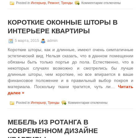
к
Posted in
Интерьер
,
Ремонт
,
Тренды
Комментарии
отключены
записи
Вечный
дизайн
КОРОТКИЕ ОКОННЫЕ ШТОРЫ В
квартиры
ИНТЕРЬЕРЕ КВАРТИРЫ
5 марта, 2015
admin
Короткие шторы, как и длинные, имеют очень симпатичные
эстетический вид. Нельзя сказать, что в данном помещении
обязаны быть только портье до пола. Естественно, что в
некоторых случаях возможно и смотрелись бы лучше
длинные шторы, чем короткие, но все впирается в ваше
финансовое положение и в правильный выбор покроя и
материала. Поскольку ткани тратится, чуть ли…
Читать
далее »
к
Posted in
Интерьер
,
Тренды
Комментарии
отключены
записи
Короткие
оконные
МЕБЕЛЬ ИЗ РОТАНГА В
шторы
в
СОВРЕМЕННОМ ДИЗАЙНЕ
интерьере
квартиры