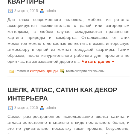
КВАРТИРЫ
3 марта, 2015
admin
Для глаза современного человека, мебель из ротанга
ассоциируется исключительно с дачей или загородным
коттеджем, в любом случае складывается правильная
картина природы и комфорта. Отталкиваясь от этих
моментов можно с легкостью воплотить в жизнь интересную
атмосферу в одной из комнат городской квартиры. Таким
образом, после изнурительного рабочего дня, простояв не
один час на загазованной дороге в…
Читать далее »
к
Posted in
Интерьер
,
Тренды
Комментарии
отключены
записи
Мебель
из
ШЕЛК, АТЛАС, САТИН КАК ДЕКОР
ротанга
в
ИНТЕРЬЕРА
современном
дизайне
3 марта, 2015
admin
квартиры
Самое распространенное использование шелка сатина и
атласа естественно в спальне в виде постельного белья, и
это не удивительно, поскольку такая кровать, безусловно,