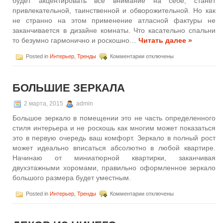
будет акцентировать все внимание на себе, станет
привлекательной, таинственной и обворожительной. Но как
не странно на этом применение атласной фактуры не
заканчивается в дизайне комнаты. Что касательно спальни
то безумно гармонично и роскошно…
Читать далее »
к
Posted in
Интерьер
,
Тренды
Комментарии
отключены
записи
Шелк,
атлас,
БОЛЬШИЕ ЗЕРКАЛА
сатин
как
декор
2 марта, 2015
admin
интерьера
Большое зеркало в помещении это не часть определенного
стиля интерьера и не роскошь как многим может показаться
это в первую очередь ваш комфорт. Зеркало в полный рост
может идеально вписаться абсолютно в любой квартире.
Начинаю от миниатюрной квартирки, заканчивая
двухэтажными хоромами, правильно оформленное зеркало
большого размера будет уместным.
к
Posted in
Интерьер
,
Тренды
Комментарии
отключены
записи
Большие
зеркала