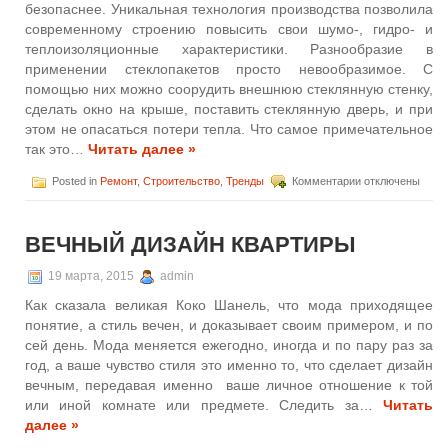
безопаснее. Уникальная технология производства позволила
современному строению повысить свои шумо-, гидро- и
теплоизоляционные характеристики. Разнообразие в
применении стеклопакетов просто невообразимое. С
помощью них можно соорудить внешнюю стеклянную стенку,
сделать окно на крыше, поставить стеклянную дверь, и при
этом не опасаться потери тепла. Что самое примечательное
так это…
Читать далее »
к
Posted in
Ремонт
,
Строительство
,
Тренды
Комментарии
отключены
записи
Роль
стеклопакета
ВЕЧНЫЙ ДИЗАЙН КВАРТИРЫ
в
современной
жизни
19 марта, 2015
admin
Как сказала великая Коко Шанель, что мода приходящее
понятие, а стиль вечен, и доказывает своим примером, и по
сей день. Мода меняется ежегодно, иногда и по пару раз за
год, а ваше чувство стиля это именно то, что сделает дизайн
вечным, передавая именно ваше личное отношение к той
или иной комнате или предмете. Следить за…
Читать
далее »