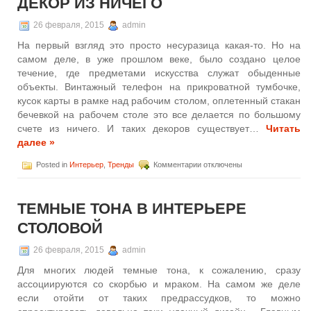
ДЕКОР ИЗ НИЧЕГО
26 февраля, 2015
admin
На первый взгляд это просто несуразица какая-то. Но на
самом деле, в уже прошлом веке, было создано целое
течение, где предметами искусства служат обыденные
объекты. Винтажный телефон на прикроватной тумбочке,
кусок карты в рамке над рабочим столом, оплетенный стакан
бечевкой на рабочем столе это все делается по большому
счете из ничего. И таких декоров существует…
Читать
далее »
к
Posted in
Интерьер
,
Тренды
Комментарии
отключены
записи
Декор
из
ТЕМНЫЕ ТОНА В ИНТЕРЬЕРЕ
ничего
СТОЛОВОЙ
26 февраля, 2015
admin
Для многих людей темные тона, к сожалению, сразу
ассоциируются со скорбью и мраком. На самом же деле
если отойти от таких предрассудков, то можно