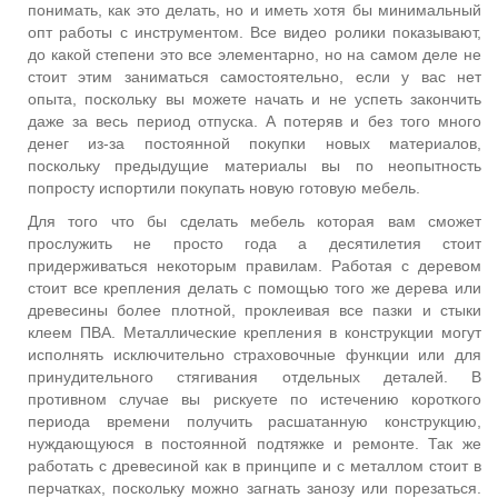
понимать, как это делать, но и иметь хотя бы минимальный
опт работы с инструментом. Все видео ролики показывают,
до какой степени это все элементарно, но на самом деле не
стоит этим заниматься самостоятельно, если у вас нет
опыта, поскольку вы можете начать и не успеть закончить
даже за весь период отпуска. А потеряв и без того много
денег из-за постоянной покупки новых материалов,
поскольку предыдущие материалы вы по неопытность
попросту испортили покупать новую готовую мебель.
Для того что бы сделать мебель которая вам сможет
прослужить не просто года а десятилетия стоит
придерживаться некоторым правилам. Работая с деревом
стоит все крепления делать с помощью того же дерева или
древесины более плотной, проклеивая все пазки и стыки
клеем ПВА. Металлические крепления в конструкции могут
исполнять исключительно страховочные функции или для
принудительного стягивания отдельных деталей. В
противном случае вы рискуете по истечению короткого
периода времени получить расшатанную конструкцию,
нуждающуюся в постоянной подтяжке и ремонте. Так же
работать с древесиной как в принципе и с металлом стоит в
перчатках, поскольку можно загнать занозу или порезаться.