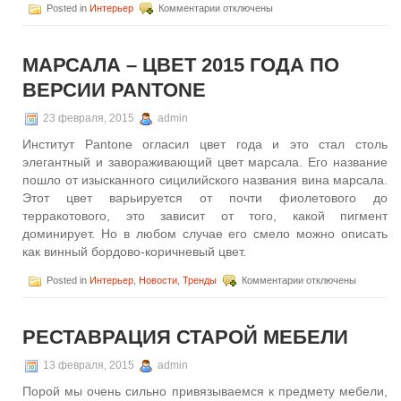
к
Posted in
Интерьер
Комментарии
отключены
записи
Интерьер
в
МАРСАЛА – ЦВЕТ 2015 ГОДА ПО
серых
тонах
ВЕРСИИ PANTONE
23 февраля, 2015
admin
Институт Pantone огласил цвет года и это стал столь
элегантный и завораживающий цвет марсала. Его название
пошло от изысканного сицилийского названия вина марсала.
Этот цвет варьируется от почти фиолетового до
терракотового, это зависит от того, какой пигмент
доминирует. Но в любом случае его смело можно описать
как винный бордово-коричневый цвет.
к
Posted in
Интерьер
,
Новости
,
Тренды
Комментарии
отключены
записи
Марсала
–
РЕСТАВРАЦИЯ СТАРОЙ МЕБЕЛИ
цвет
2015
года
13 февраля, 2015
admin
по
Порой мы очень сильно привязываемся к предмету мебели,
версии