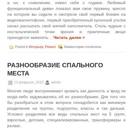
Pantone
а он, к сожалению, изжил себя с годами. Любимый
функциональный диван показал вам свою пружину, кресло
на котором вы сидели и смотрели свой первый боевик на
видеомагнитофоне, первый приобретенный кухонный уголок
начал рассыпать свой мягкий наполнитель. Столь чудные с
ностальгической точки зрения и практичные вещи
приходится заменять…
Читать далее »
к
Posted in
Интерьер
,
Ремонт
Комментарии
отключены
записи
Реставрация
старой
РАЗНООБРАЗИЕ СПАЛЬНОГО
мебели
МЕСТА
13 февраля, 2015
admin
Многие люди воспринимают кровать как данность и вряд ли
когда-либо задумывались об их разнообразии. Для того что
бы разобраться в этом вопросе понадобится как минимум
разделение на группы, подгруппы, классы и так дальше.
Условно разделяем все виды спальных мест на 5 групп,
взрослые, детские, специализированные, трансформеры и
релакс.