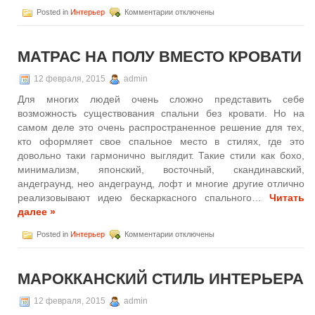
к
Posted in
Интерьер
Комментарии
отключены
записи
Разнообразие
спального
МАТРАС НА ПОЛУ ВМЕСТО КРОВАТИ
места
12 февраля, 2015
admin
Для многих людей очень сложно представить себе
возможность существования спальни без кровати. Но на
самом деле это очень распространенное решение для тех,
кто оформляет свое спальное место в стилях, где это
довольно таки гармонично выглядит. Такие стили как бохо,
минимализм, японский, восточный, скандинавский,
андеграунд, нео андеграунд, лофт и многие другие отлично
реализовывают идею бескаркасного спального…
Читать
далее »
к
Posted in
Интерьер
Комментарии
отключены
записи
Матрас
на
МАРОККАНСКИЙ СТИЛЬ ИНТЕРЬЕРА
полу
вместо
кровати
12 февраля, 2015
admin