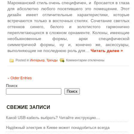
Марокканский стиль очень специфичен, и бросается в глаза
для абсолютно любого посетившего это помещение. Этот
дизайн имеет отличительные характеристики, которые
встречаются только в восточных стилях. Сочетание светлых
оттенков синего, белого и золотистого гармонично
переплетающихся в сложном орнаменте. Колоны, имеющие
необыкновенные формы, арки специфической
симметричной формы, ну и, конечно же, аксессуары,
выполняющие не последнюю роль для…
Читать далее »
к
Posted in
Интерьер
,
Тренды
Комментарии
отключены
записи
Марокканский
стиль
« Older Entries
интерьера
Поиск
Поиск
СВЕЖИЕ ЗАПИСИ
Какой USB-кабель выбрать? Читайте инструкцию…
Надёжный электрик в Киеве может понадобиться всегда