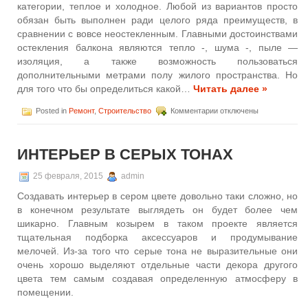
категории, теплое и холодное. Любой из вариантов просто
обязан быть выполнен ради целого ряда преимуществ, в
сравнении с вовсе неостекленным. Главными достоинствами
остекления балкона являются тепло -, шума -, пыле —
изоляция, а также возможность пользоваться
дополнительными метрами полу жилого пространства. Но
для того что бы определиться какой…
Читать далее »
к
Posted in
Ремонт
,
Строительство
Комментарии
отключены
записи
Остекление
балкона
ИНТЕРЬЕР В СЕРЫХ ТОНАХ
или
лоджии
25 февраля, 2015
admin
Создавать интерьер в сером цвете довольно таки сложно, но
в конечном результате выглядеть он будет более чем
шикарно. Главным козырем в таком проекте является
тщательная подборка аксессуаров и продумывание
мелочей. Из-за того что серые тона не выразительные они
очень хорошо выделяют отдельные части декора другого
цвета тем самым создавая определенную атмосферу в
помещении.