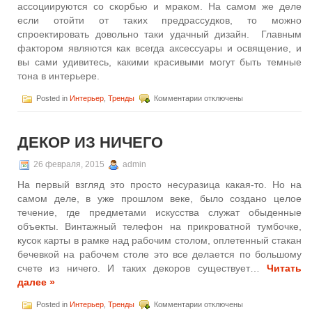
ассоциируются со скорбью и мраком. На самом же деле
если отойти от таких предрассудков, то можно
спроектировать довольно таки удачный дизайн. Главным
фактором являются как всегда аксессуары и освящение, и
вы сами удивитесь, какими красивыми могут быть темные
тона в интерьере.
к
Posted in
Интерьер
,
Тренды
Комментарии
отключены
записи
Темные
тона
ДЕКОР ИЗ НИЧЕГО
в
интерьере
столовой
26 февраля, 2015
admin
На первый взгляд это просто несуразица какая-то. Но на
самом деле, в уже прошлом веке, было создано целое
течение, где предметами искусства служат обыденные
объекты. Винтажный телефон на прикроватной тумбочке,
кусок карты в рамке над рабочим столом, оплетенный стакан
бечевкой на рабочем столе это все делается по большому
счете из ничего. И таких декоров существует…
Читать
далее »
к
Posted in
Интерьер
,
Тренды
Комментарии
отключены