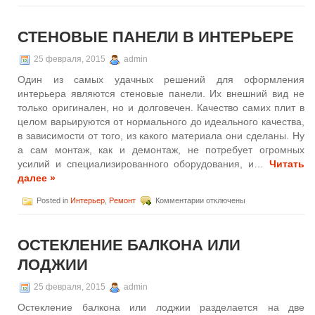
записи
Декор
из
СТЕНОВЫЕ ПАНЕЛИ В ИНТЕРЬЕРЕ
ничего
25 февраля, 2015
admin
Один из самых удачных решений для оформления
интерьера являются стеновые панели. Их внешний вид не
только оригинален, но и долговечен. Качество самих плит в
целом варьируются от нормального до идеального качества,
в зависимости от того, из какого материала они сделаны. Ну
а сам монтаж, как и демонтаж, не потребует огромных
усилий и специализированного оборудования, и…
Читать
далее »
к
Posted in
Интерьер
,
Ремонт
Комментарии
отключены
записи
Стеновые
панели
ОСТЕКЛЕНИЕ БАЛКОНА ИЛИ
в
интерьере
ЛОДЖИИ
25 февраля, 2015
admin
Остекление балкона или лоджии разделается на две