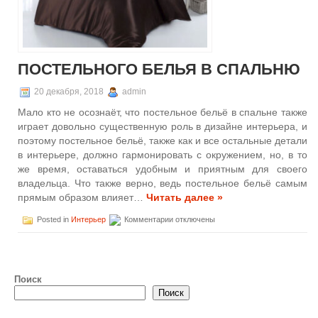
ПОСТЕЛЬНОГО БЕЛЬЯ В СПАЛЬНЮ
20 декабря, 2018
admin
Мало кто не осознаёт, что постельное бельё в спальне также
играет довольно существенную роль в дизайне интерьера, и
поэтому постельное бельё, также как и все остальные детали
в интерьере, должно гармонировать с окружением, но, в то
же время, оставаться удобным и приятным для своего
владельца. Что также верно, ведь постельное бельё самым
прямым образом влияет…
Читать далее »
к
Posted in
Интерьер
Комментарии
отключены
записи
Выбор
постельного
белья
в
Поиск
спальню
Поиск