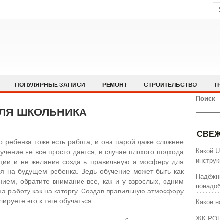
ПОПУЛЯРНЫЕ ЗАПИСИ
РЕМОНТ
СТРОИТЕЛЬСТВО
Т
Поиск
ЛЯ ШКОЛЬНИКА
СВЕЖ
го ребенка тоже есть работа, и она парой даже сложнее
Какой U
учение не все просто дается, в случае плохого подхода
инстру
ии и не желания создать правильную атмосферу для
ся на будущем ребенка. Ведь обучение может быть как
Надёжны
анием, обратите внимание все, как и у взрослых, одним
понадоб
 на работу как на каторгу. Создав правильную атмосферу
ируете его к тяге обучаться.
Какое н
ЖК POL