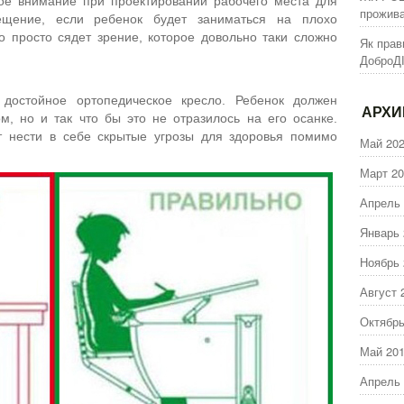
вое внимание при проектировании рабочего места для
прожива
ещение, если ребенок будет заниматься на плохо
 просто сядет зрение, которое довольно таки сложно
Як прав
ДоброД
остойное ортопедическое кресло. Ребенок должен
АРХ
м, но и так что бы это не отразилось на его осанке.
т нести в себе скрытые угрозы для здоровья помимо
Май 20
Март 20
Апрель 
Январь 
Ноябрь 
Август 
Октябрь
Май 20
Апрель 