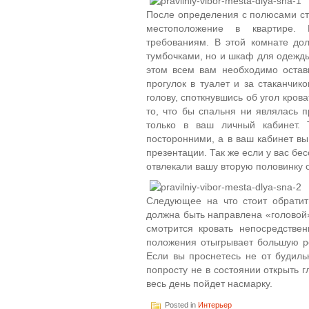
После определения с полюсами ст
местоположение в квартире. 
требованиям. В этой комнате до
тумбочками, но и шкаф для одежды
этом всем вам необходимо остав
прогулок в туалет и за стаканчик
голову, споткнувшись об угол кро
то, что бы спальня ни являлась 
только в ваш личный кабинет. 
посторонними, а в ваш кабинет в
презентации. Так же если у вас бес
отвлекали вашу вторую половинку о
Следующее на что стоит обратит
должна быть направлена «головой»
смотрится кровать непосредстве
положения отыгрывает большую р
Если вы проснетесь не от будильн
попросту не в состоянии открыть г
весь день пойдет насмарку.
Posted in
Интерьер