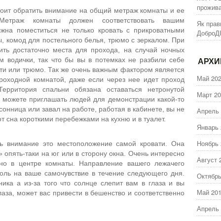
прожива
оит обратить внимание на общий метраж комнаты и ее
Метраж комнаты должен соответствовать вашим
Як прав
лжна поместиться не только кровать с прикроватными
ДоброД
, комод для постельного белья, трюмо с зеркалом. При
ить достаточно места для прохода, на случай ночных
ом водички, так что бы вы в потемках не разбили себе
АРХ
вати или трюмо. Так же очень важным фактором является
Май 20
проходной комнатой, даже если через нее идет проход
Территория спальни обязана оставаться нетронутой
Март 20
ы можете приглашать людей для демонстрации какой-то
сонница или завал на работе, работая в кабинете, вы не
Апрель 
т сна короткими перебежками на кухню и в туалет.
Январь 
Ноябрь 
ь внимание это местоположение самой кровати. Она
 опять-таки на юг или в сторону окна. Очень интересно
Август 
нно в центре комнаты. Направление вашего лежачего
оль на ваше самочувствие в течение следующего дня.
Октябрь
ика а из-за того что солнце слепит вам в глаза и вы
Май 20
лаза, может вас привести в бешенство и соответственно
Апрель 