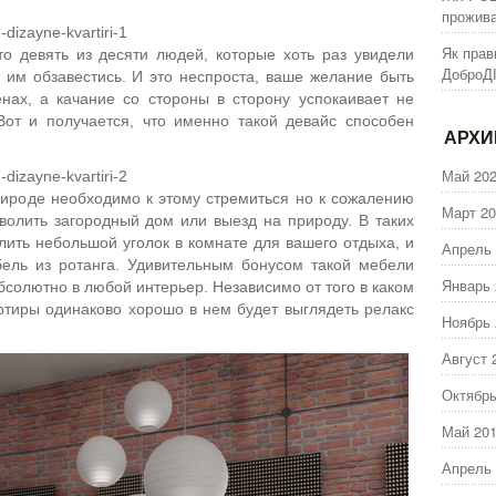
прожива
Як прав
то девять из десяти людей, которые хоть раз увидели
ДоброД
и им обзавестись. И это неспроста, ваше желание быть
нах, а качание со стороны в сторону успокаивает не
 Вот и получается, что именно такой девайс способен
АРХ
Май 20
рироде необходимо к этому стремиться но к сожалению
Март 20
волить загородный дом или выезд на природу. В таких
лить небольшой уголок в комнате для вашего отдыха, и
Апрель 
бель из ротанга. Удивительным бонусом такой мебели
Январь 
бсолютно в любой интерьер. Независимо от того в каком
ртиры одинаково хорошо в нем будет выглядеть релакс
Ноябрь 
Август 
Октябрь
Май 20
Апрель 