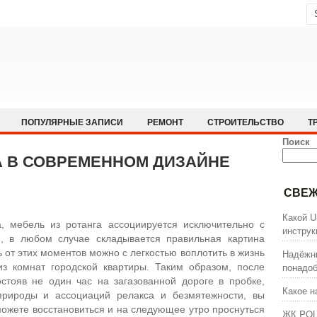
ПОПУЛЯРНЫЕ ЗАПИСИ
РЕМОНТ
СТРОИТЕЛЬСТВО
Т
Поиск
А В СОВРЕМЕННОМ ДИЗАЙНЕ
СВЕЖ
Какой U
а, мебель из ротанга ассоциируется исключительно с
инстру
, в любом случае складывается правильная картина
 от этих моментов можно с легкостью воплотить в жизнь
Надёжны
понадоб
з комнат городской квартиры. Таким образом, после
остояв не один час на загазованной дороге в пробке,
Какое н
природы и ассоциаций релакса и безмятежности, вы
сможете восстановиться и на следующее утро проснуться
ЖК POL