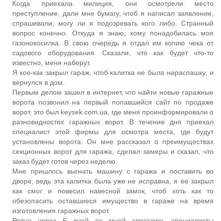
Когда приехала милиция, они осмотрели место
преступление, дали мне бумагу, чтоб я написал заявление,
спрашивали, могу ли я подозревать кого либо. Странный
вопрос конечно. Откуда я знаю, кому понадобилась моя
газонокосилка. В свою очередь я отдал им копию чека от
садового оборудования. Сказали, что как будет что-то
известно, меня наберут.
Я кое-как закрыл гараж, чтоб калитка не была нараспашку, и
вернулся в дом.
Первым делом зашел в интернет, что найти новые гаражные
ворота позвонил на первый попавшийся сайт по продаже
ворот, это был keysek.com.ua, где меня проинформировали о
разновидностях гаражных ворот. В течение дня приехал
специалист этой фирмы для осмотра места, где будут
установлены ворота. Он мне рассказал о преимуществах
секционных ворот для гаража, сделал замеры и сказал, что
заказ будет готов через неделю.
Мне пришлось выгнать машину с гаража и поставить во
дворе, ведь эта калитка была уже не исправна, я ее закрыл
как смог и повесил навесной замок, чтоб хоть как то
обезопасить оставшиеся имущество в гараже на время
изготовления гаражных ворот.
Ровно через 6 дней со мной связались специалисты