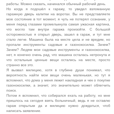
работы. Можно сказать, начинался обычный рабочий день.
Но когда я подошёл к гаражу, то увидел взломанную
гаражную дверь калитки на воротах. Вы не представляете
мое состояние в тот момент, я чуть не потерял сознание, у
меня перед глазами промелькнула самая ужасная картина,
что могло там внутри гаража произойти. С большой
осторожностью я открыл дверь, зашел в гараж, и тут мне
стало легче. Машина была на месте цела и не вредим, но
пропали инструменты садовые и газонокосилка. Зачем?
Зачем? Людям мои садовые инструменты и газонокосилка,
нет, я конечно очень рад, что машина осталась нетронута и
что остальные ценные вещи остались на месте, просто
странно все это.
Я вызвал милицию, хотя в глубине души понимал, что
вероятность найти мои вещи очень маленькая, но тут я
вспомнил, что дома у меня лежит накладная и чек о покупке
газонокосилки, а значит, это значительно может облегчить
поиск.
Потом я вспомнил, что собирался ехать на работу, но мне
пришлось на сегодня взять больничный, ведь я не оставлю
гараж открытым да и милицию нужно дождаться, чтоб
написать заявление.