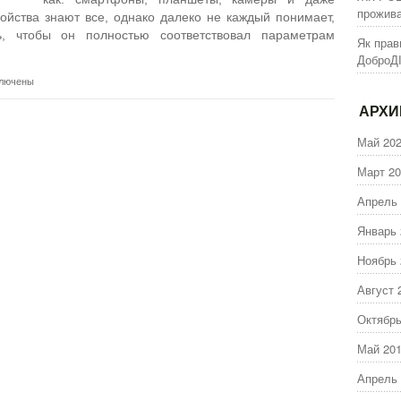
прожива
ройства знают все, однако далеко не каждый понимает,
, чтобы он полностью соответствовал параметрам
Як прав
ДоброД
лючены
иси
ой
АРХ
-
ель
Май 20
рать?
айте
Март 20
трукцию…
Апрель 
Январь 
Ноябрь 
Август 
Октябрь
Май 20
Апрель 