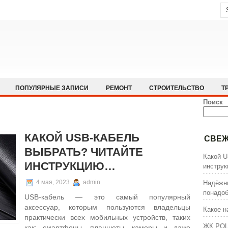
ПОПУЛЯРНЫЕ ЗАПИСИ
РЕМОНТ
СТРОИТЕЛЬСТВО
Т
Поиск
КАКОЙ USB-КАБЕЛЬ
СВЕЖ
ВЫБРАТЬ? ЧИТАЙТЕ
Какой U
ИНСТРУКЦИЮ…
инстру
Надёжны
4 мая, 2023
admin
понадоб
USB-кабель — это самый популярный
аксессуар, которым пользуются владельцы
Какое н
практически всех мобильных устройств, таких
ЖК POL
как: смартфоны, планшеты, камеры и даже