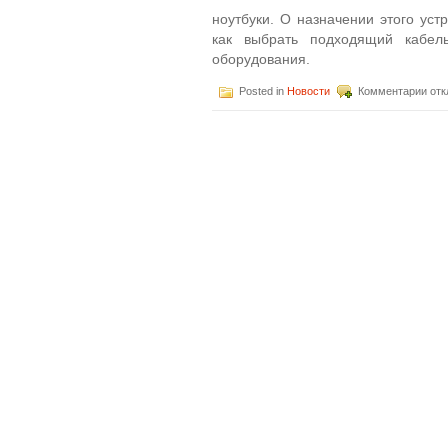
ноутбуки. О назначении этого уст
как выбрать подходящий кабель
оборудования.
к
Posted in
Новости
Комментарии
отк
зап
Как
USB
каб
выб
Чит
инс