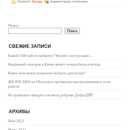
к
Posted in
Тренды
Комментарии
отключены
записи
Солнечная
электростанция
под
ключ
—
когда
Поиск
может
Поиск
потребоваться
заказ
такой
электростанции?
СВЕЖИЕ ЗАПИСИ
Какой USB-кабель выбрать? Читайте инструкцию…
Надёжный электрик в Киеве может понадобиться всегда
Какое напольное покрытие выбрать для кухни?
ЖК POLARIS на Оболони и преимущества проживания в этом
районе
Як правильно використовувати добрива ДоброДІЙ?
АРХИВЫ
Май 2023
Март 2022