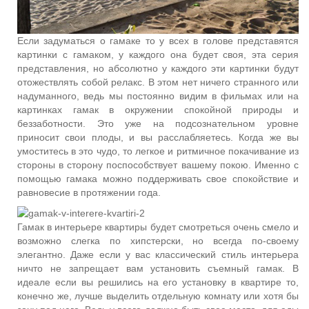
Если задуматься о гамаке то у всех в голове представятся
картинки с гамаком, у каждого она будет своя, эта серия
представления, но абсолютно у каждого эти картинки будут
отожествлять собой релакс. В этом нет ничего странного или
надуманного, ведь мы постоянно видим в фильмах или на
картинках гамак в окружении спокойной природы и
беззаботности. Это уже на подсознательном уровне
приносит свои плоды, и вы расслабляетесь. Когда же вы
умоститесь в это чудо, то легкое и ритмичное покачивание из
стороны в сторону поспособствует вашему покою. Именно с
помощью гамака можно поддерживать свое спокойствие и
равновесие в протяжении года.
Гамак в интерьере квартиры будет смотреться очень смело и
возможно слегка по хипстерски, но всегда по-своему
элегантно. Даже если у вас классический стиль интерьера
ничто не запрещает вам установить съемный гамак. В
идеале если вы решились на его установку в квартире то,
конечно же, лучше выделить отдельную комнату или хотя бы