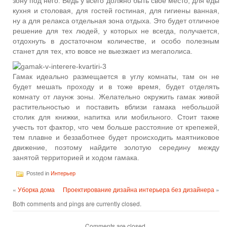
зону под него. Ведь у всего должно быть свое место, для еды
кухня и столовая, для гостей гостиная, для гигиены ванная,
ну а для релакса отдельная зона отдыха. Это будет отличное
решение для тех людей, у которых не всегда, получается,
отдохнуть в достаточном количестве, и особо полезным
станет для тех, кто вовсе не выезжает из мегаполиса.
Гамак идеально размещается в углу комнаты, там он не
будет мешать проходу и в тоже время, будет отделять
комнату от лаунж зоны. Желательно окружить гамак живой
растительностью и поставить вблизи гамака небольшой
столик для книжки, напитка или мобильного. Стоит также
учесть тот фактор, что чем больше расстояние от крепежей,
тем плавне и беззаботнее будет происходить маятниковое
движение, поэтому найдите золотую середину между
занятой территорией и ходом гамака.
Posted in
Интерьер
«
Уборка дома
Проектирование дизайна интерьера без дизайнера
»
Both comments and pings are currently closed.
Comments are closed.