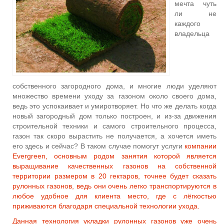
мечта чуть
ли не
каждого
владельца
собственного загородного дома, и многие люди уделяют
множество времени уходу за газоном около своего дома,
ведь это успокаивает и умиротворяет. Но что же делать когда
новый загородный дом только построен, и из-за движения
строительной техники и самого строительного процесса,
газон так скоро вырастить не получается, а хочется иметь
его здесь и сейчас?
В таком случае помогут услуги
компании
Evergreen, основным родом занятия которой является
выращивание качественных газонов на собственной
территории размером в 20 гектаров, точнее будет сказать
рулонных газонов, ведь они очень легко транспортируются в
любое удобное для клиента место, где с лёгкостью
приживаются благодаря специальной технологии ухода.
Данная технология укладки рулонных газонов уже очень