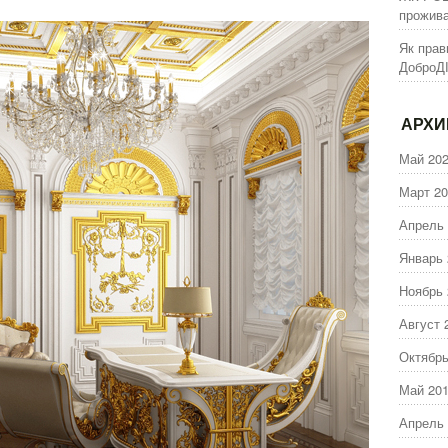
прожива
Як прав
ДоброД
АРХ
Май 20
Март 20
Апрель 
Январь 
Ноябрь 
Август 
Октябрь
Май 20
Апрель 