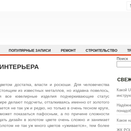
ПОПУЛЯРНЫЕ ЗАПИСИ
РЕМОНТ
СТРОИТЕЛЬСТВО
Т
Поиск
 ИНТЕРЬЕРА
СВЕЖ
цветом достатка, власти и роскоши. Для человечества
Какой U
стоящим из известных металлов, но издавна повелось,
инстру
я все ювелирные изделия подчеркивающие статус
ре делают подсчеты, отталкиваясь именно от золотого
Надёжны
тся не так уж и редко, но только в очень тесном круге,
понадоб
о может показаться пафосным, а по причине сложности
дать дизайн в золотом цвете очень сложно и занимает
Какое н
олотом не так уж много цветов «уживается», тем более
ЖК POL