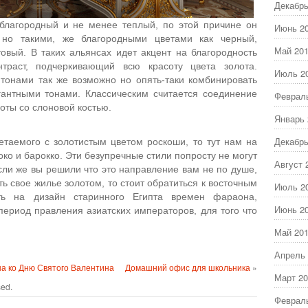
Декабрь
 благородный и не менее теплый, по этой причине он
Июнь 2
 но такими, же благородными цветами как черный,
Май 20
овый. В таких альянсах идет акцент на благородность
нтраст, подчеркивающий всю красоту цвета золота.
Июль 2
тонами так же возможно но опять-таки комбинировать
гантными тонами. Классическим считается соединение
Феврал
оты со слоновой костью.
Январь 
Декабрь
етаемого с золотистым цветом роскоши, то тут нам на
ко и барокко. Эти безупречные стили попросту не могут
Август 
Если же вы решили что это направление вам не по душе,
ь свое жилье золотом, то стоит обратиться к восточным
Июль 2
ть на дизайн старинного Египта времен фараона,
Июнь 2
ериод правления азиатских императоров, для того что
Май 20
Апрель 
а ко Дню Святого Валентина
Домашний офис для школьника
»
Март 20
sed.
Феврал