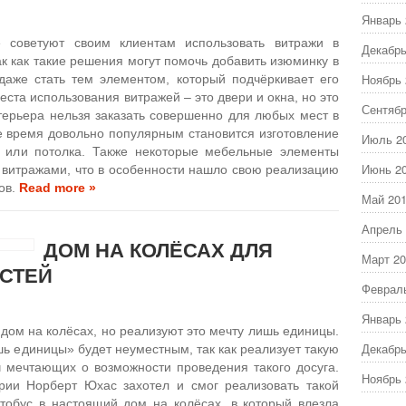
Январь 
 советуют своим клиентам использовать витражи в
Декабрь
ак как такие решения могут помочь добавить изюминку в
Ноябрь 
же стать тем элементом, который подчёркивает его
ста использования витражей – это двери и окна, но это
Сентябр
нтерьера нельзя заказать совершенно для любых мест в
е время довольно популярным становится изготовление
Июль 2
в или потолка. Также некоторые мебельные элементы
Июнь 2
 витражами, что в особенности нашло свою реализацию
ов.
Read more »
Май 20
Апрель 
ДОМ НА КОЛЁСАХ ДЛЯ
Март 20
СТЕЙ
Феврал
Январь 
 дом на колёсах, но реализуют это мечту лишь единицы.
Декабрь
шь единицы» будет неуместным, так как реализует такую
ч мечтающих о возможности проведения такого досуга.
Ноябрь 
рии Норберт Юхас захотел и смог реализовать такой
втобус в настоящий дом на колёсах, в который влезла