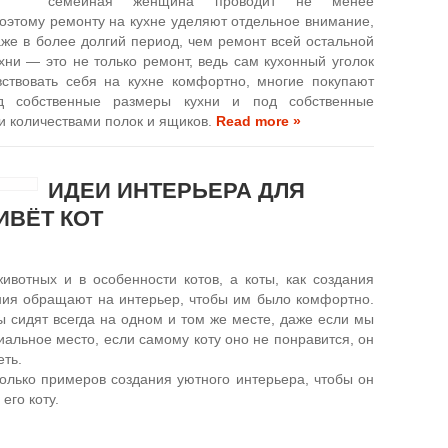
семейная женщина проводит не менее
поэтому ремонту на кухне уделяют отдельное внимание,
же в более долгий период, чем ремонт всей остальной
хни — это не только ремонт, ведь сам кухонный уголок
вствовать себя на кухне комфортно, многие покупают
од собственные размеры кухни и под собственные
и количествами полок и ящиков.
Read more »
ИДЕИ ИНТЕРЬЕРА ДЛЯ
ИВЁТ КОТ
вотных и в особенности котов, а коты, как создания
ния обращают на интерьер, чтобы им было комфортно.
ы сидят всегда на одном и том же месте, даже если мы
альное место, если самому коту оно не понравится, он
еть.
олько примеров создания уютного интерьера, чтобы он
его коту.