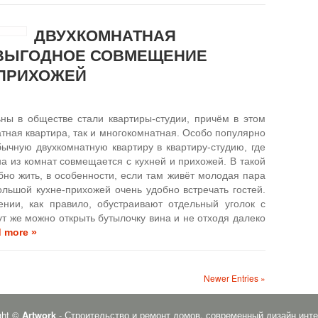
ДВУХКОМНАТНАЯ
 ВЫГОДНОЕ СОВМЕЩЕНИЕ
 ПРИХОЖЕЙ
ны в обществе стали квартиры-студии, причём в этом
атная квартира, так и многокомнатная. Особо популярно
ычную двухкомнатную квартиру в квартиру-студию, где
на из комнат совмещается с кухней и прихожей. В такой
бно жить, в особенности, если там живёт молодая пара
ольшой кухне-прихожей очень удобно встречать гостей.
нии, как правило, обустраивают отдельный уголок с
т же можно открыть бутылочку вина и не отходя далеко
 more »
Newer Entries »
ght ©
Artwork
- Строительство и ремонт домов, современный дизайн инт