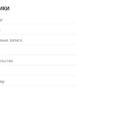
ИКИ
ер
и
рные записи
льство
ер