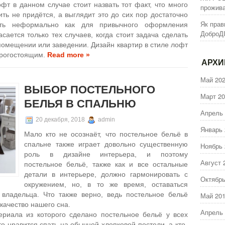
т в данном случае стоит назвать тот факт, что много
прожива
ть не придётся, а выглядит это до сих пор достаточно
Як прав
ть неформально как для привычного оформления
ДоброД
сается только тех случаев, когда стоит задача сделать
помещении или заведении. Дизайн квартир в стиле лофт
орогостоящим.
Read more »
АРХ
Май 20
ВЫБОР ПОСТЕЛЬНОГО
Март 20
БЕЛЬЯ В СПАЛЬНЮ
Апрель 
20 декабря, 2018
admin
Январь 
Мало кто не осознаёт, что постельное бельё в
спальне также играет довольно существенную
Ноябрь 
роль в дизайне интерьера, и поэтому
Август 
постельное бельё, также как и все остальные
детали в интерьере, должно гармонировать с
Октябрь
окружением, но, в то же время, оставаться
владельца. Что также верно, ведь постельное бельё
Май 20
ачество нашего сна.
Апрель 
ериала из которого сделано постельное бельё у всех
о нравится спать на обычной хлопковой постели, а кто-